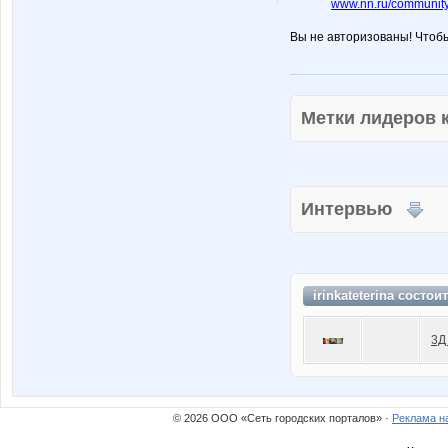
www.nn.ru/community
Вы не авторизованы! Чтоб
Метки лидеров
Интервью
irinkateterina состои
3Д
© 2026 ООО «Сеть городских порталов» ·
Реклама н