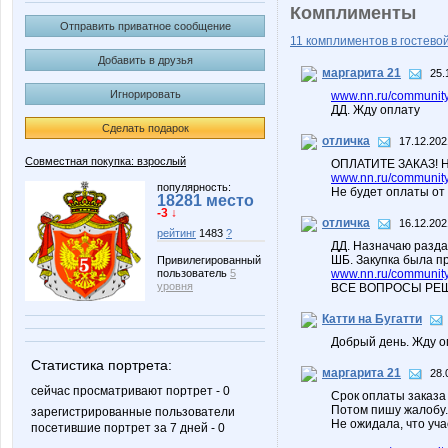
Комплименты
Отправить приватное сообщение
11 комплиментов в гостевой
Добавить в друзья
маргарита 21
25.
Игнорировать
www.nn.ru/community
ДД. Жду оплату
Сделать подарок
отличка
17.12.202
Совместная покупка: взрослый
ОПЛАТИТЕ ЗАКАЗ! 
www.nn.ru/community
популярность:
Не будет оплаты от 
18281 место
-3 ↓
отличка
16.12.202
рейтинг
1483
?
ДД. Назначаю раздач
ШБ. Закупка была п
Привилегированный
www.nn.ru/community
пользователь
5
уровня
ВСЕ ВОПРОСЫ РЕШ
Катти на Бугатти
Добрый день. Жду о
Статистика портрета:
маргарита 21
28.
сейчас просматривают портрет - 0
Срок оплаты заказа
Потом пишу жалобу.
зарегистрированные пользователи
Не ожидала, что уча
посетившие портрет за 7 дней - 0